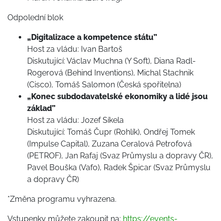
Odpolední blok
„Digitalizace a kompetence státu”
Host za vládu: Ivan Bartoš
Diskutující: Václav Muchna (Y Soft), Diana Radl-
Rogerová (Behind Inventions), Michal Stachnik
(Cisco), Tomáš Salomon (Česká spořitelna)
„Konec subdodavatelské ekonomiky a lidé jsou
základ”
Host za vládu: Jozef Síkela
Diskutující: Tomáš Čupr (Rohlík), Ondřej Tomek
(Impulse Capital), Zuzana Ceralová Petrofová
(PETROF), Jan Rafaj (Svaz Průmyslu a dopravy ČR),
Pavel Bouška (Vafo), Radek Špicar (Svaz Průmyslu
a dopravy ČR)
*Změna programu vyhrazena.
Vstupenky můžete zakoupit na:
https://events-