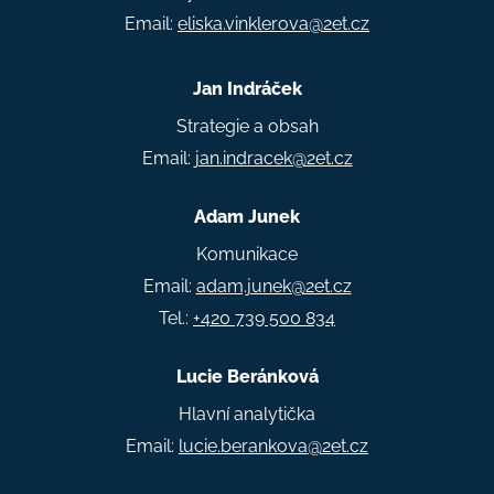
Email:
eliska.vinklerova@2et.cz
Jan Indráček
Strategie a obsah
Email:
jan.indracek@2et.cz
Adam Junek
Komunikace
Email:
adam.junek@2et.cz
Tel.:
+420 739 500 834
Lucie Beránková
Hlavní analytička
Email:
lucie.berankova@2et.cz