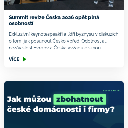
Summit revize Česka 2026 opět plná
osobností
Exkluzivní keynotespeakři a lídři byznysu v diskuzích
o tom, jak posunout Česko vpřed. Odolnost a
nezávislost Evropy a Česka vyžaduje silnou
ekonomiku. Využije momentum, které jí připravil
VÍCE
Donald Trump? Jaké překážky stojí v cestě českým
firmám stát se globálními lídry a kde naopak mají
jasnou konkurenční výhodu? To je jen zlomek
témat, o kterých se bude letos […]