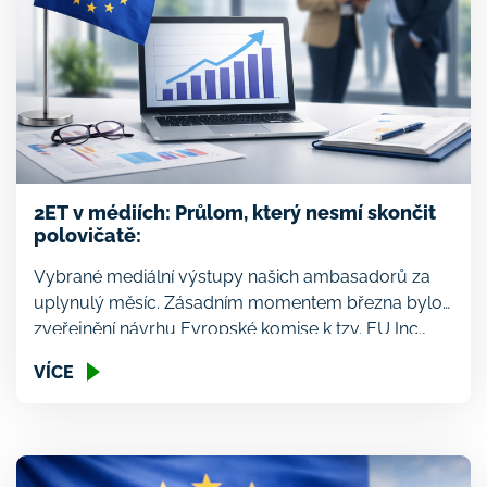
2ET v médiích: Průlom, který nesmí skončit
polovičatě:
Vybrané mediální výstupy našich ambasadorů za
uplynulý měsíc. Zásadním momentem března bylo
zveřejnění návrhu Evropské komise k tzv. EU Inc.,
který je klíčovým opatřením pro podporu nejen
VÍCE
startupového prostředí a konkurenceschopnosti
Evropy a Česka. Jde o společný systém
korporátního práva stejný pro všechny země Unie.
Druhá ekonomická transformace je klíčovým
zastáncem tohoto nového režimu, a […]