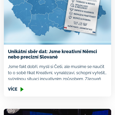
Unikátní sběr dat: Jsme kreativní Němci
nebo precizní Slované
Jsme fakt dobří, myslí si Češi, ale musíme se naučit
to o sobě říkat Kreativní, vynalézaví, schopní vyřešit
svízelnou situaci inovativním způsobem. Zároveň
schopní dodat unikátní řešení v precizní kvalitě bez
VÍCE
nutnosti mít k tomu jasný podrobný návod.
Empatičtí, připraveni pomoci v nouzi a zakládající si
na svobodě a prostupné společnosti, kde jsou
zaručeny základní […]