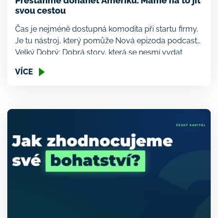
Přestaňme dohánět Ameriku. Máme na to jít
svou cestou
Čas je nejméně dostupná komodita při startu firmy.
Je tu nástroj, který pomůže Nová epizoda podcastu
Velký Dobrý: Dobrá story, která se nesmí vydat
špatným směrem. To je EU Inc. „Když jsem začínal
VÍCE
podnikat, dostal jsem radu: založ firmu ve Velké
Británii. Pak mi někdo řekl, založ pobočku v
Delaware. Tak jsem to udělal — […]