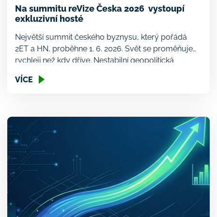
Na summitu reVize Česka 2026 vystoupí
exkluzivní hosté
Největší summit českého byznysu, který pořádá
2ET a HN, proběhne 1. 6. 2026. Svět se proměňuje
rychleji než kdy dříve. Nestabilní geopolitická
situace, extrémní rychlost vývoje AI a její vliv na
VÍCE
proměnu byznysu, tlak na konkurenceschopnost
Evropy, to vše staví Česko před zásadní otázku, jak
uspět a posílit svou pozici ve světě a zajistit si […]