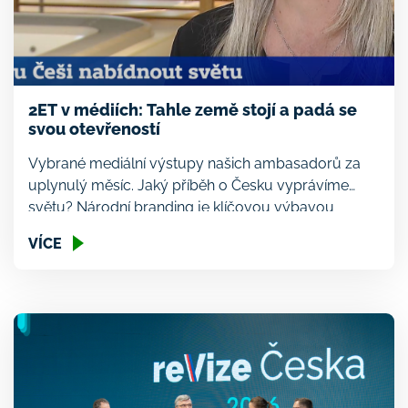
2ET v médiích: Tahle země stojí a padá se
svou otevřeností
Vybrané mediální výstupy našich ambasadorů za
uplynulý měsíc. Jaký příběh o Česku vyprávíme
světu? Národní branding je klíčovou výbavou
úspěšných států. Musíme pracovat na své image v
VÍCE
zahraničí, říkat nahlas naše ambice, vize i to v čem
jsme nejlepší. Silný národní brand totiž pomáhá
nejen dobrému vnímání Česka v zahraničí, ale také
našim exportérům, turismu, […]