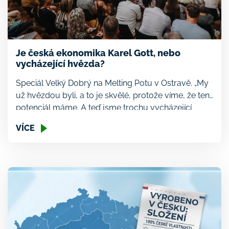
Je česká ekonomika Karel Gott, nebo
vycházející hvězda?
Speciál Velký Dobrý na Melting Potu v Ostravě. „My
už hvězdou byli, a to je skvělé, protože víme, že ten
potenciál máme. A teď jsme trochu vycházející
hvězdou, která jej znovu objevuje,“ zhodnotil
VÍCE
českou ekonomiku optikou hudební scény Martin
Vohánka ve speciální debatě Druhé ekonomické
transformace na letošním Melting Potu v rámci
Colours of Ostrava. […]