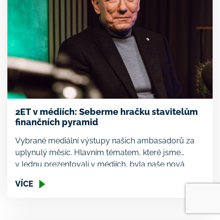
2ET v médiích: Seberme hračku stavitelům
finančních pyramid
Vybrané mediální výstupy našich ambasadorů za
uplynulý měsíc. Hlavním tématem, které jsme
v lednu prezentovali v médiích, byla naše nová
analýza dluhopisového trhu. V ní se ukázalo, že
VÍCE
dluhopisy distribuované neregulovanou cestou
jsou 7krát rizikovější než ty využívající regulované
distribuce. Pracovní skupina vedená naším