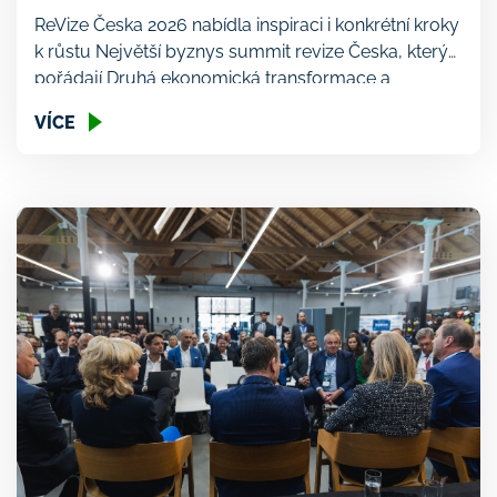
ReVize Česka 2026 nabídla inspiraci i konkrétní kroky
k růstu Největší byznys summit revize Česka, který
pořádají Druhá ekonomická transformace a
Hospodářské noviny, se opět rozrostl. Tentokrát se
VÍCE
do Vindyšovy továrny v Radotíně vypravilo na 400
hostů. Za účasti prezidenta Petra Pavla, špiček
českého byznysu, zástupců státu a nevládního
sektoru probíhala diskuze o tom, kam a jak […]