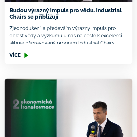
Budou výrazný impuls pro vědu. Industrial
Chairs se přibližují
Zjednodušení, a především výrazný impuls pro
oblast vědy a výzkumu u nás na cestě k excelenci
slibuje připravovaný program Industrial Chairs,
který vzniká na Technologické agentuře ČR za
VÍCE
intenzivní spolupráce s Druhou ekonomickou
transformací. Právě dnes se k tomuto novému
programu, který bude vypsán ve třetím čtvrtletí
tohoto roku, konal kulatý stůl, kde se v […]