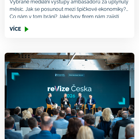
Vybrané mediální výstupy ambasadorů za uplynulý
měsíc. Jak se posunout mezi špičkové ekonomiky?
Co nám v tom brání? Jaké typy firem nám zajistí
budoucí prosperitu? Co potřebuje byznys od státu,
VÍCE
aby se ekonomika rozhýbala? To vše a mnohem víc
rezonovalo v médiích v červnu. Klíčové výstupy
byly spojené především s výročním summitem
českého byznysu reVize Česka, který pořádá […]