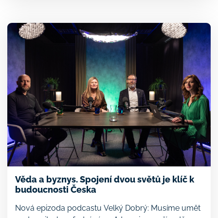
a jejich konkurenceschopnosti na evropských a také
světových trzích. Návrh dle nás správně reaguje
na dlouhodobě identifikovaný strukturální problém,
kterému čelí české a evropské inovativní firmy:
systematický tlak k přesunu sídla mimo EU […]
Věda a byznys. Spojení dvou světů je klíč k
budoucnosti Česka
Nová epizoda podcastu Velký Dobrý: Musíme umět