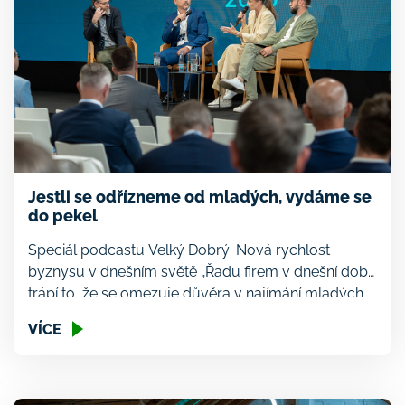
Jestli se odřízneme od mladých, vydáme se
do pekel
Speciál podcastu Velký Dobrý: Nová rychlost
byznysu v dnešním světě „Řadu firem v dnešní době
trápí to, že se omezuje důvěra v najímání mladých,
protože přece juniorní pozice nahrazuje AI. Ale my
VÍCE
musíme přijít na to, jak tyto juniorní pozice udržet a
udržet to předávání zkušeností a znalostí mezi
generacemi, protože jinak se dostanete do […]