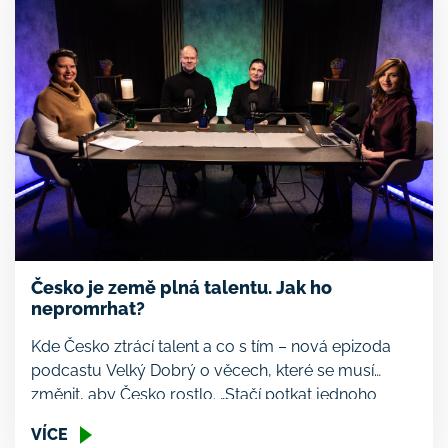
Česko je země plná talentu. Jak ho
nepromrhat?
Kde Česko ztrácí talent a co s tím – nová epizoda
podcastu Velký Dobrý o věcech, které se musí
změnit, aby Česko rostlo. „Stačí potkat jednoho
člověka, který vás zapálí a vy pak hoříte celým
VÍCE
životem, když on vás nadchne,“ říká v nové epizodě