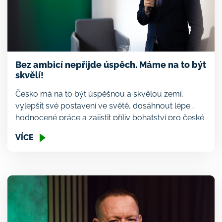
Bez ambicí nepřijde úspěch. Máme na to být
skvělí!
Česko má na to být úspěšnou a skvělou zemí,
vylepšit své postavení ve světě, dosáhnout lépe
hodnocené práce a zajistit příliv bohatství pro české
domácnosti. K tomu potřebujeme projít druhou
VÍCE
transformací ekonomiky na cestě k vyšší přidané
hodnotě. O receptech, jak na to, se mluví dlouho a
na mnohých panuje shoda. Jak se ale pozná, […]