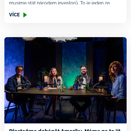
musíme stát národem investorů. To je jeden ze
základních kroků, které dlouhodobě podporuje
VÍCE
Druhá ekonomická transformace, jako klíč
k budoucí prosperitě země. Dle aktuálních dat se
situace postupně zlepšuje. Zatímco v roce 2024
nechávalo své peníze zhodnocovat 66 procent lidí,
letos už je […]