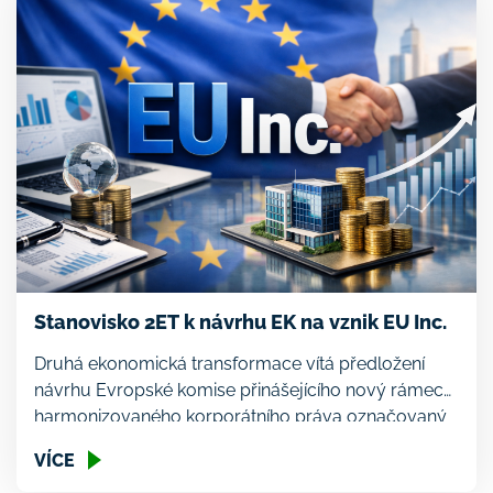
Stanovisko 2ET k návrhu EK na vznik EU Inc.
Druhá ekonomická transformace vítá předložení
návrhu Evropské komise přinášejícího nový rámec
harmonizovaného korporátního práva označovaný
jako EU Inc. a vnímá jej jako klíčový krok k zajištění
VÍCE
přístupu českých firem ke globálnímu kapitálu