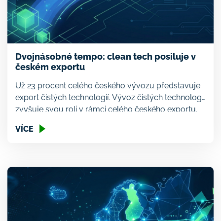
Dvojnásobné tempo: clean tech posiluje v
českém exportu
Už 23 procent celého českého vývozu představuje
export čistých technologií. Vývoz čistých technologií
zvyšuje svou roli v rámci celého českého exportu.
Průměrný roční růst vývozu clean techu mezi lety
VÍCE
2022 a 2024 byl dva a půl krát rychlejší než
průměrný růst ostatního exportu. Podíl čistých
technologií na celkovém vývozu díky tomu posílil už
na 23 procent […]