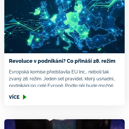
Revoluce v podnikání? Co přináší 28. režim
Evropská komise představila EU Inc., neboli tak
zvaný 28. režim. Jeden set pravidel, který usnadní
podnikání po celé Evropě. Podle něj bude možné
zakládat firmy a jejich pobočky zcela digitálně a do
VÍCE
48h všude po Evropě. Snadnější by tak měla být
zahraniční expanze i lákání investorů. Podnikatelé tak
při růstu své firmy a expanzi do […]