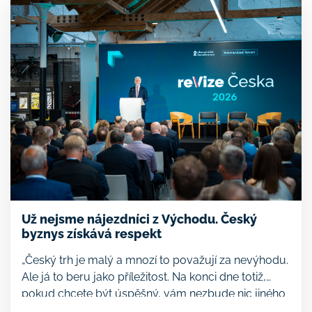
Už nejsme nájezdníci z Východu. Český
byznys získává respekt
„Český trh je malý a mnozí to považují za nevýhodu.
Ale já to beru jako příležitost. Na konci dne totiž,
pokud chcete být úspěšný, vám nezbude nic jiného
než expandovat. A to je obrovská příležitost. Na