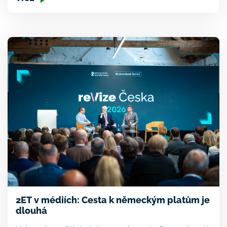
země, která prodává svoje know-how do celého
světa,“ říká v novém díle podcastu Velký Dobrý
Tomáš Dudák, majitel společnosti SPUR a
ambasador Druhé ekonomické transformace. […]
2ET v médiích: Cesta k německým platům je
dlouhá