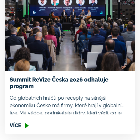
Summit ReVize Česka 2026 odhaluje
program
Od globálních hráčů po recepty na silnější
ekonomiku Česko má firmy, které hrají v globální
lize. Má vědce, podnikatele i lídry, kteří vědí, co je
potřeba změnit. A má summit, kde se tyhle hlasy
VÍCE
potkají. ReVize Česka proběhne 1. června 2026 ve
Vindyšově továrně v Radotíně — pořádají ji Druhá