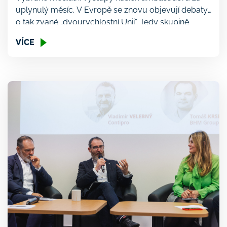
uplynulý měsíc. V Evropě se znovu objevují debaty
o tak zvané „dvourychlostní Unii“. Tedy skupině
států, které by postupovaly v integraci rychleji.
VÍCE
„Pokud se do této silnější integrace, která bude
odbourávat bariéry vnitřního trhu, které stále
přetrvávají, pustí naši hlavní obchodní partneři v čele
s Německem a my do tohoto vlaku […]