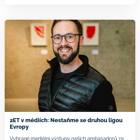
podcastu Velký Dobrý spolumajitelka společnosti
Kornfeil a ambasadorka Druhé ekonomické
transformace Martina […]
2ET v médiích: Nestaňme se druhou ligou
Evropy
Vybrané mediální výstupy našich ambasadorů za