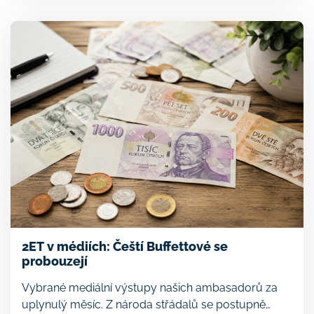
ekonomická transformace a Hospodářské noviny. […]
2ET v médiích: Čeští Buffettové se
probouzejí
Vybrané mediální výstupy našich ambasadorů za
uplynulý měsíc. Z národa střádalů se postupně