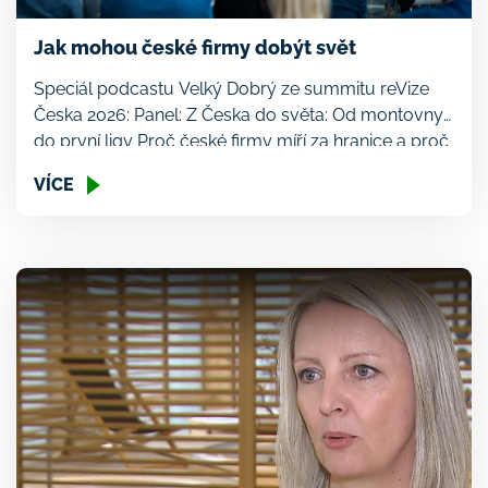
Jak mohou české firmy dobýt svět
Speciál podcastu Velký Dobrý ze summitu reVize
Česka 2026: Panel: Z Česka do světa: Od montovny
do první ligy Proč české firmy míří za hranice a proč
je to vynikající zpráva pro českou ekonomiku? „První
VÍCE
zahraniční akvizici jsem dělal, protože mě to bavilo a
ne proto, že potřebuju do zahraničí expandovat,
protože je mi Česko […]