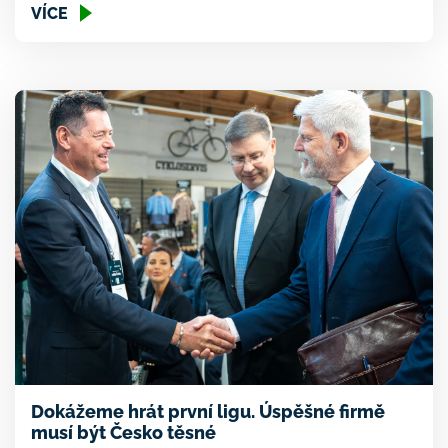
VÍCE
začátku nás vnímali jako “dobyvatele z východu”,
habsburská říše se na nás dívala svrchu. Ale dnes to
tam není. […]
Dokážeme hrát první ligu. Úspěšné firmě
musí být Česko těsné