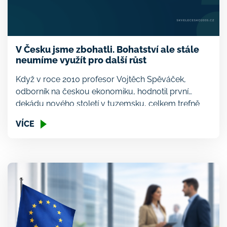
V Česku jsme zbohatli. Bohatství ale stále
neumíme využít pro další růst
Když v roce 2010 profesor Vojtěch Spěváček,
odborník na českou ekonomiku, hodnotil první
dekádu nového století v tuzemsku, celkem trefně
pojmenoval jeden z méně nápadných problémů
VÍCE
tehdejšího Česka: „Tradiční rolí domácností je
financovat potřeby ostatních sektorů. Tuto funkci
však české domácnosti neplní.“ Měl tím na mysli, že
české domácnosti tehdy nedokázaly odkládat
stranou tolik peněz, aby […]