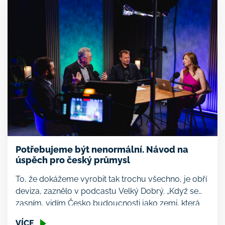
Potřebujeme být nenormální. Návod na
úspěch pro český průmysl
To, že dokážeme vyrobit tak trochu všechno, je obří
deviza, zaznělo v podcastu Velký Dobrý. „Když se
zasním, vidím Česko budoucnosti jako zemi, která
není skanzenem, ale je to moderní průmyslová
VÍCE