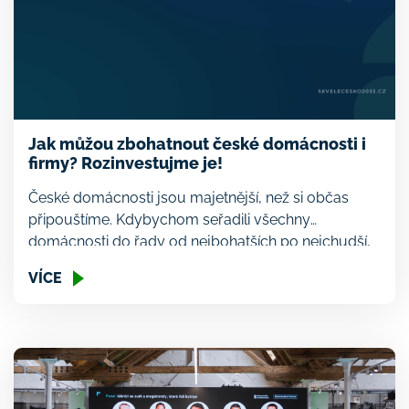
Jak můžou zbohatnout české domácnosti i
firmy? Rozinvestujme je!
České domácnosti jsou majetnější, než si občas
připouštíme. Kdybychom seřadili všechny
domácnosti do řady od nejbohatších po nejchudší,
ta, která by stála uprostřed, se nazývá mediánová.
VÍCE
Půlka rodin bude chudší, půlka bohatší. Majetek
takové prostřední rodiny v Česku dosahuje zhruba
2,5 milionu korun, tedy asi 100 tisíc eur. Podle nové
studie IDEA při CERGE je […]