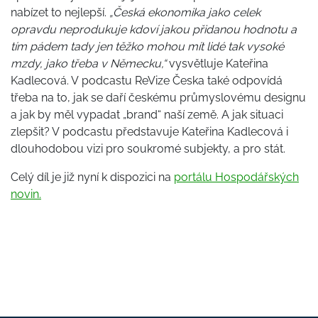
nabízet to nejlepší.
„Česká ekonomika jako celek
opravdu neprodukuje kdoví jakou přidanou hodnotu a
tím pádem tady jen těžko mohou mít lidé tak vysoké
mzdy, jako třeba v Německu,“
vysvětluje Kateřina
Kadlecová. V podcastu ReVize Česka také odpovídá
třeba na to, jak se daří českému průmyslovému designu
a jak by měl vypadat „brand“ naší země. A jak situaci
zlepšit? V podcastu představuje Kateřina Kadlecová i
dlouhodobou vizi pro soukromé subjekty, a pro stát.
Celý díl je již nyní k dispozici na
portálu Hospodářských
novin.