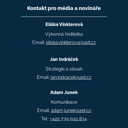
Kontakt pro média a novináře
Eliška Vinklerová
Výkonná ředitelka
Email:
eliska.vinklerova@2et.cz
Jan Indráček
Strategie a obsah
Email:
jan.indracek@2et.cz
Adam Junek
Komunikace
Email:
adam.junek@2et.cz
Tel.:
+420 739 500 834