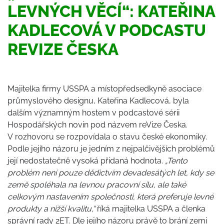
LEVNÝCH VĚCÍ“: KATEŘINA
KADLECOVÁ V PODCASTU
REVIZE ČESKA
Majitelka firmy USSPA a místopředsedkyně asociace
průmyslového designu, Kateřina Kadlecová, byla
dalším významným hostem v podcastové sérii
Hospodářských novin pod názvem reVize Česka.
V rozhovoru se rozpovídala o stavu české ekonomiky.
Podle jejího názoru je jedním z nejpalčivějších problémů
její nedostatečně vysoká přidaná hodnota.
„Tento
problém není pouze dědictvím devadesátých let, kdy se
země spoléhala na levnou pracovní sílu, ale také
celkovým nastavením společnosti, která preferuje levné
produkty a nižší kvalitu,“
říká majitelka USSPA a členka
správní rady 2ET. Dle jejího názoru právě to brání zemi