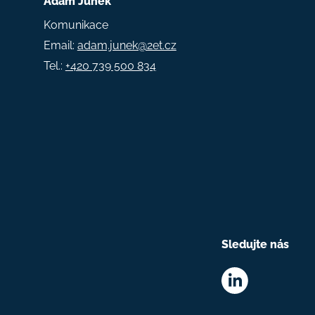
Adam Junek
Komunikace
Email:
adam.junek@2et.cz
Tel.:
+420 739 500 834
Sledujte nás