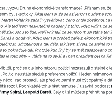
sal výzvu Druhé ekonomické transformace? „Přiznám se, že
 jsem byl skeptický.
Říkal jsem si, že se asi jenom budeme sch
Martin Vohánka začali vysvětlovat, čeho chtějí dosáhnout a j
oho. Ale teď jsem neskutečně nadšený z toho, když vidím, že se 
měli zisk. Jsou to lidé, kteří vnímají, že se něco musí stát a te
d Bareš a dodává: „Když jsem si přečetl pilíře 2. ekonomické 
ečnost, udržitelnost a tak dále, tak jsem si řekl, že stejně to 
e to pokračuje dál. Protože kdo jiný by se měl zasazovat o 
as je totiž silný – vláda na to slyší, a i pan prezident byl na R
blížil, proč se dle jeho názoru politici nezasazují o stejné cíl
„Politici neustále sledují preference voličů. I jeden nejmenov
 by něco i rád prosadil, ale před volbami musí být opatrný a d
jvětší rozdíl. Podnikatelé tohle říkat nemusejí,“ uzavírá podcast
firmy Spiral, Leopold Bareš
. Celý díl si můžete přehrát na po