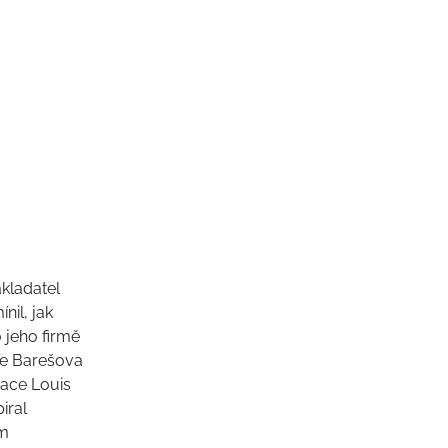
kladatel
nil, jak
 jeho firmě
 se Barešova
dace Louis
iral
um