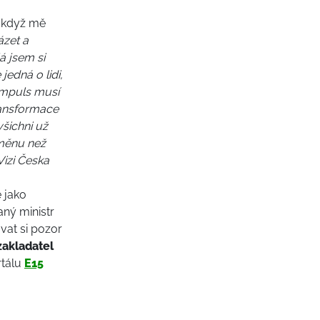
 když mě
ázet a
á jsem si
jedná o lidi,
n impuls musí
transformace
všichni už
změnu než
eVizi Česka
e jako
aný ministr
ávat si pozor
zakladatel
rtálu
E15