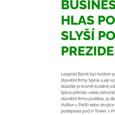
BUSINES
HLAS P
SLYŠÍ PO
PREZID
Leopold Bareš byl hostem p
stavební firmy Spiral a její 
důležité je kromě kvalitně o
Spiral přihrálo velké zahran
stavební firma podílela, je 
Vuitton v Paříži nebo dvoji
podepsala pod V-Tower v Pr