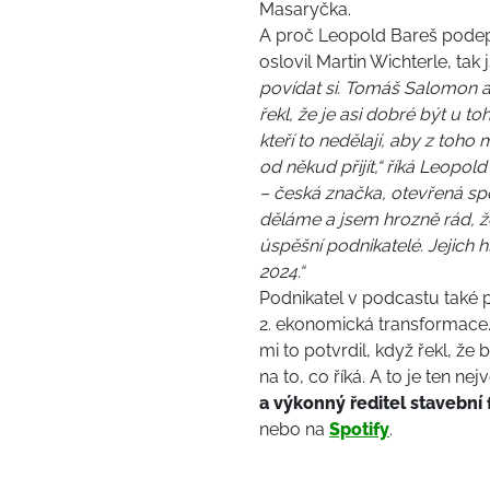
Masaryčka.
A proč Leopold Bareš podep
oslovil Martin Wichterle, tak
povídat si. Tomáš Salomon a 
řekl, že je asi dobré být u t
kteří to nedělají, aby z toho 
od někud přijít,“ říká Leopol
– česká značka, otevřená spol
děláme a jsem hrozně rád, ž
úspěšní podnikatelé. Jejich hl
2024.“
Podnikatel v podcastu také při
2. ekonomická transformace. 
mi to potvrdil, když řekl, že
na to, co říká. A to je ten ne
a výkonný ředitel stavební 
nebo na
Spotify
.