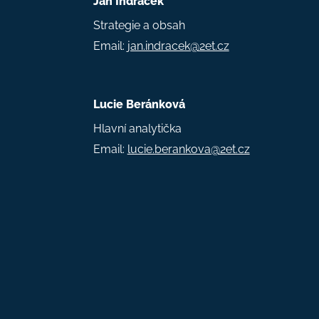
Jan Indráček
Strategie a obsah
Email:
jan.indracek@2et.cz
Lucie Beránková
Hlavní analytička
Email:
lucie.berankova@2et.cz