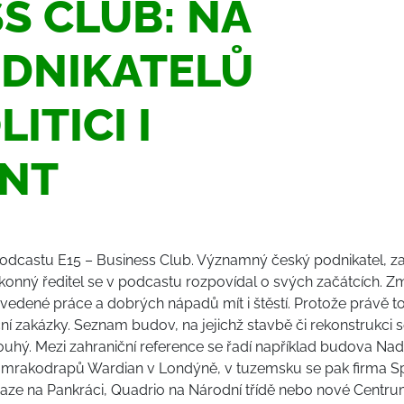
S CLUB: NA
ODNIKATELŮ
LITICI I
ENT
odcastu E15 – Business Club. Významný český podnikatel, za
výkonný ředitel se v podcastu rozpovídal o svých začátcích. Zmí
dvedené práce a dobrých nápadů mít i štěstí. Protože právě to
iční zakázky. Seznam budov, na jejichž stavbě či rekonstrukci
dlouhý. Mezi zahraniční reference se řadí například budova Na
ce mrakodrapů Wardian v Londýně, v tuzemsku se pak firma Sp
aze na Pankráci, Quadrio na Národní třídě nebo nové Centr