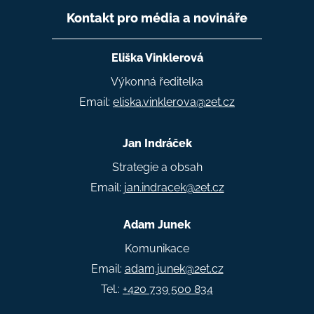
Kontakt pro média a novináře
Eliška Vinklerová
Výkonná ředitelka
Email:
eliska.vinklerova@2et.cz
Jan Indráček
Strategie a obsah
Email:
jan.indracek@2et.cz
Adam Junek
Komunikace
Email:
adam.junek@2et.cz
Tel.:
+420 739 500 834