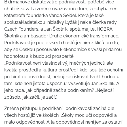
Bidrmanové diskutovali o podnikavosti, potřebě více
chuti riskovat a změně uvažování o tom, že chyba není
katastrofa founderka Vanda Seidel, která je také
spoluzakladatelkou iniciativy Lyžák jinak a členka rady
Czech Founders, a Jan Školník, spolumajitel HOBRA
Školník a ambasador Druhé ekonomické transformace.
Podnikavost je podle všech hostů jedním z klíčů pro to,
aby se Českou posouvalo k ekonomice s vyšší přidanou
hodnotou a k budoucí prosperitě.
„Podnikavost není vlastnost výjimečných jedinců ale
kvalita prostředí a kultura prostředí, kde jsou lidé ochotni
přebírat odpovědnost, nebojí se riskovat tvořit hodnotu
tam, kde není jistota úspěchu,“ vysvětluje Jan Školník. A
jeho rada, jak případně začít s podnikáním? „Nejlepší
způsob, jak začít, je začít.“
Změna přístupu k podnikání i podnikavosti začíná dle
všech hostů již ve školách. „Školy moc učí odpovědi a
málo odpovědnost. A ta odpovědnost není jen za ostatní