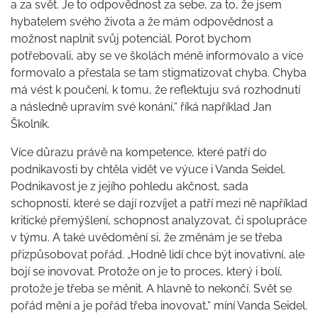
a za svět. Je to odpovědnost za sebe, za to, že jsem
hybatelem svého života a že mám odpovědnost a
možnost naplnit svůj potenciál. Porot bychom
potřebovali, aby se ve školách méně informovalo a více
formovalo a přestala se tam stigmatizovat chyba. Chyba
má vést k poučení, k tomu, že reflektuju svá rozhodnutí
a následně upravím své konání,“ říká například Jan
Školník.
Více důrazu právě na kompetence, které patří do
podnikavosti by chtěla vidět ve výuce i Vanda Seidel.
Podnikavost je z jejího pohledu akčnost, sada
schopností, které se dají rozvíjet a patří mezi ně například
kritické přemýšlení, schopnost analyzovat, či spolupráce
v týmu. A také uvědomění si, že změnám je se třeba
přizpůsobovat pořád. „Hodně lidí chce být inovativní, ale
bojí se inovovat. Protože on je to proces, který i bolí,
protože je třeba se měnit. A hlavně to nekončí. Svět se
pořád mění a je pořád třeba inovovat,“ míní Vanda Seidel.