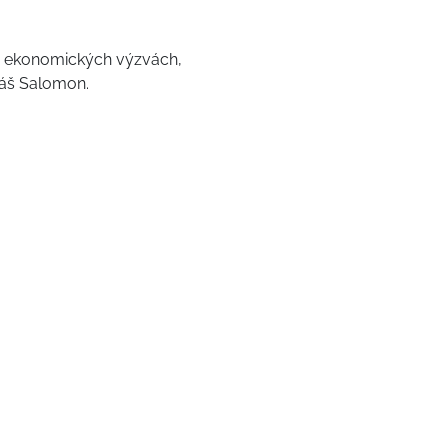
o ekonomických výzvách,
máš Salomon.