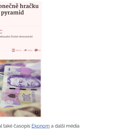
l také časopis
Ekonom
a další média