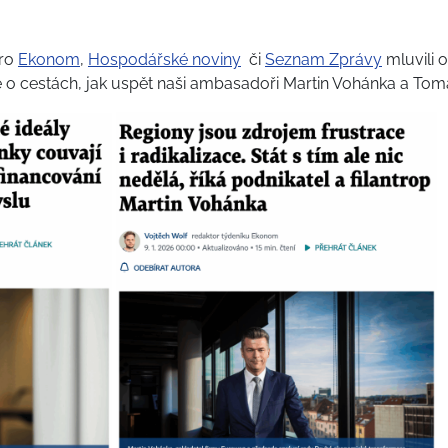
pro
Ekonom
,
Hospodářské noviny
či
Seznam Zprávy
mluvili 
aké o cestách, jak uspět naši ambasadoři Martin Vohánka a To