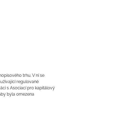
opisového trhu. V ní se
užívající regulované
i s Asociací pro kapitálový
, aby byla omezena