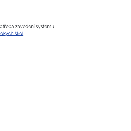
potřeba zavedení systému
sokých škol
.