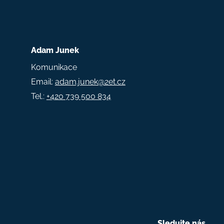
Adam Junek
Komunikace
Email:
adam.junek@2et.cz
Tel.:
+420 739 500 834
Sledujte nás