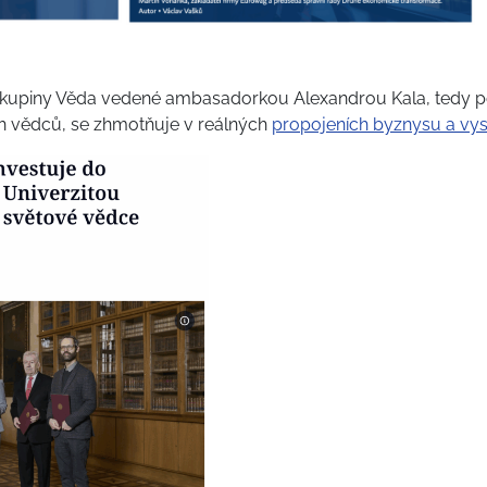
 skupiny Věda vedené ambasadorkou Alexandrou Kala, tedy 
ích vědců, se zhmotňuje v reálných
propojeních byznysu a vy