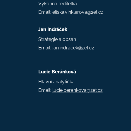
Výkonná ředitelka
Email:
eliska.vinklerova@2et.cz
Jan Indráček
Strategie a obsah
Email:
jan.indracek@2et.cz
Lucie Beránková
Hlavní analytička
Email:
lucie.berankova@2et.cz