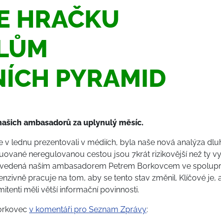
E HRAČKU
ELŮM
NÍCH PYRAMID
našich ambasadorů za uplynulý měsíc.
 v lednu prezentovali v médiích, byla naše nová analýza dluh
buované neregulovanou cestou jsou 7krát rizikovější než ty vy
na vedená naším ambasadorem Petrem Borkovcem ve spoluprác
tenzivně pracuje na tom, aby se tento stav změnil. Klíčové je
tenti měli větší informační povinnosti.
Borkovec
v komentáři pro Seznam Zprávy
: