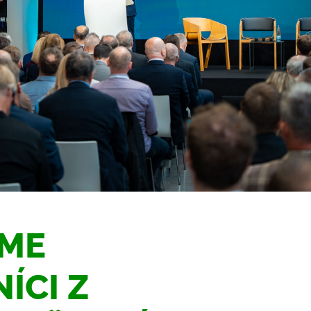
SME
ÍCI Z