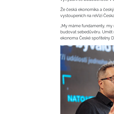
Že česká ekonomika a český 
vystoupeních na reVizi Česka
„My máme fundamenty, my mám
budovat sebedůvěru. Umět na 
ekonoma České spořitelny Da