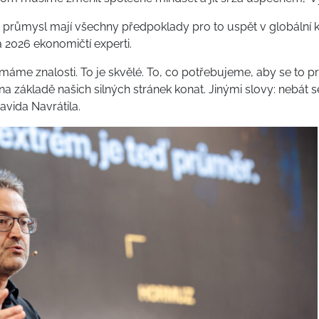
průmysl mají všechny předpoklady pro to uspět v globální k
 2026 ekonomičtí experti.
e znalosti. To je skvělé. To, co potřebujeme, aby se to pr
základě našich silných stránek konat. Jinými slovy: nebát se
vida Navrátila.