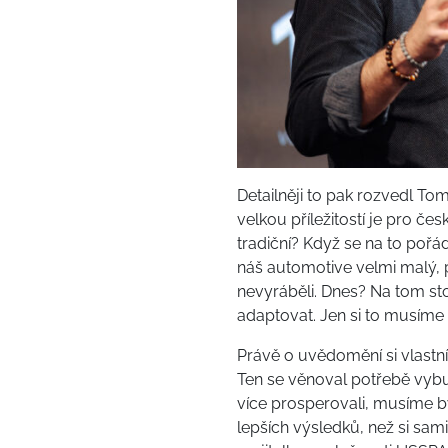
Detailněji to pak rozvedl T
velkou příležitostí je pro 
tradiční? Když se na to pořádn
náš automotive velmi malý, p
nevyráběli. Dnes? Na tom sto
adaptovat. Jen si to musíme 
Právě o uvědomění si vlastn
Ten se věnoval potřebě vybu
více prosperovali, musíme 
lepších výsledků, než si sam