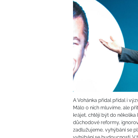
A Vohánka přidal přidal i výz
Málo o nich mluvíme, ale při
krájet, chtějí být do několik
důchodové reformy, ignorová
zadlužujeme, vyhýbání se pln
vyhýbání se budoucnosti. V 