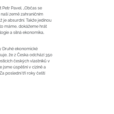
 Petr Pavel. „Občas se
z naší země zahraničním
ož je absurdní. Takže jedinou
 na to máme, dokážeme hrát
logie a silná ekonomika,
dy Druhé ekonomické
kuje, že z Česka odchází 350
sticích českých vlastníků v
 že jsme úspěšní v cizině a
a poslední tři roky čeští