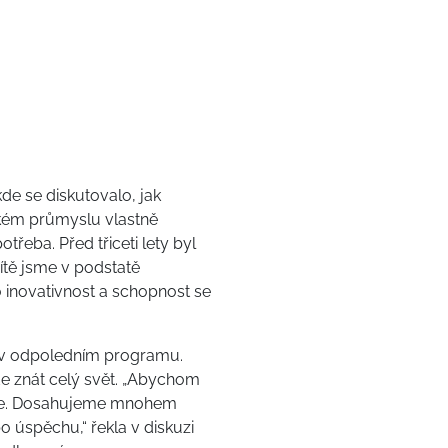
e se diskutovalo, jak
ském průmyslu vlastně
otřeba. Před třiceti lety byl
ítě jsme v podstatě
o inovativnost a schopnost se
u v odpoledním programu.
e znát celý svět. „Abychom
veře. Dosahujeme mnohem
o úspěchu,“ řekla v diskuzi