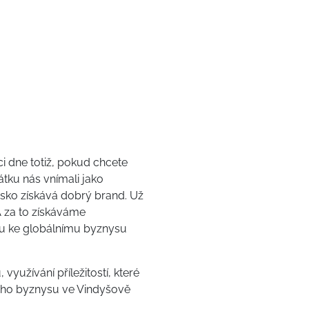
ci dne totiž, pokud chcete
átku nás vnímali jako
esko získává dobrý brand. Už
A za to získáváme
tu ke globálnímu byznysu
yužívání příležitostí, které
ského byznysu ve Vindyšově