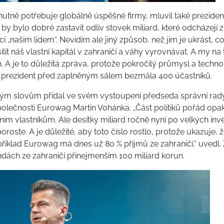
utně potřebuje globálně úspěšné firmy, mluvil také prezident
y bylo dobré zastavit odliv stovek miliard, které odcházejí 
ici „našim lidem“. Nevidím ale jiný způsob, než jim je ukrást, c
sílit náš vlastní kapitál v zahraničí a váhy vyrovnávat. A my
. A je to důležitá zpráva, protože pokročilý průmysl a techno
řekl prezident před zaplněným sálem bezmála 400 účastníků.
tovým slovům přidal ve svém vystoupení předseda správní ra
polečnosti Eurowag Martin Vohánka. „Část politiků pořád opa
ním vlastníkům. Ale desítky miliard ročně nyní po velkých inve
o poroste. A je důležité, aby toto číslo rostlo, protože ukazuje,
říklad Eurowag má dnes už 80 % příjmů ze zahraničí,“ uvedl. Z
endách ze zahraničí přinejmenším 100 miliard korun.