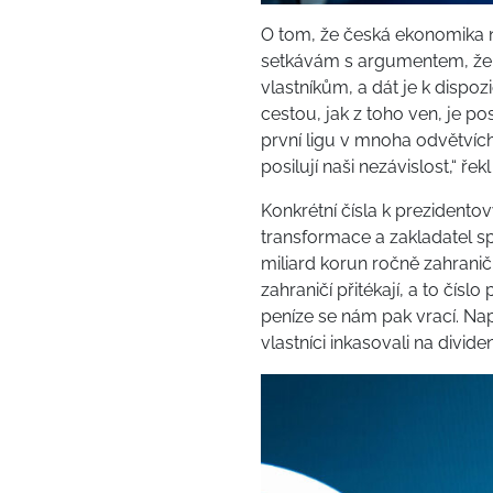
O tom, že česká ekonomika n
setkávám s argumentem, že b
vlastníkům, a dát je k dispoz
cestou, jak z toho ven, je po
první ligu v mnoha odvětvích
posilují naši nezávislost,“ 
Konkrétní čísla k preziden
transformace a zakladatel s
miliard korun ročně zahranič
zahraničí přitékají, a to čísl
peníze se nám pak vrací. Nap
vlastníci inkasovali na divid