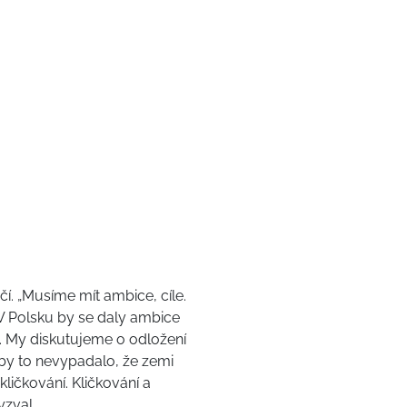
čí. „Musíme mít ambice, cíle.
 V Polsku by se daly ambice
om. My diskutujeme o odložení
by to nevypadalo, že zemi
ličkování. Kličkování a
yzval.