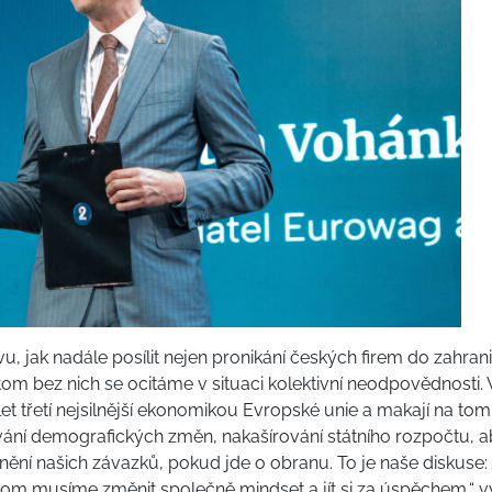
vu, jak nadále posílit nejen pronikání českých firem do zahrani
tom bez nich se ocitáme v situaci kolektivní neodpovědnosti.
a let třetí nejsilnější ekonomikou Evropské unie a makají na t
ní demografických změn, nakašírování státního rozpočtu, a
ění našich závazků, pokud jde o obranu. To je naše diskuse: k
tom musíme změnit společně mindset a jít si za úspěchem,“ v