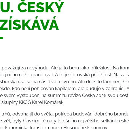
U. ČESKÝ
ZÍSKÁVÁ
T
 považují za nevýhodu. Ale já to beru jako příležitost. Na kon
 jiného než expandovat. A to je obrovská příležitost. Na zač
burská říše se na nás dívala svrchu. Ale dnes to tam není. Č
kdo, kdo není pohlcován kapitálem, ale buduje v zahraničí. 
l ve svém vystoupení na summitu reVize Česka 2026 svou ces
ční skupiny KKCG Karel Komárek.
trhů, odvaha jít do světa, potřeba budování dobrého brandu, v
í svět, byly hlavními tématy letošního největšího setkání če
há ekonomická transformace a Hospodářské noviny.