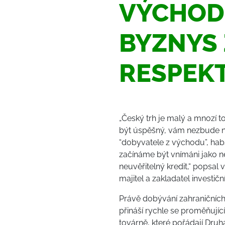
VÝCHOD
BYZNYS 
RESPEK
„Český trh je malý a mnozí to
být úspěšný, vám nezbude nic
“dobyvatele z východu”, habs
začínáme být vnímáni jako ně
neuvěřitelný kredit,“ popsa
majitel a zakladatel investi
Právě dobývání zahraničních 
přináší rychle se proměňujíc
továrně, které pořádají Dru