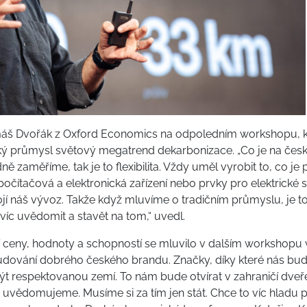
omáš Dvořák z Oxford Economics na odpoledním workshopu, kd
český průmysl světový megatrend dekarbonizace. „Co je na če
ě zaměříme, tak je to flexibilita. Vždy uměl vyrobit to, co je p
očítačová a elektronická zařízení nebo prvky pro elektrické s
jí náš vývoz. Takže když mluvíme o tradičním průmyslu, je t
víc uvědomit a stavět na tom,“ uvedl.
í ceny, hodnoty a schopností se mluvilo v dalším workshop
dování dobrého českého brandu. Značky, díky které nás bud
být respektovanou zemí. To nám bude otvírat v zahraničí d
i uvědomujeme. Musíme si za tím jen stát. Chce to víc hladu p