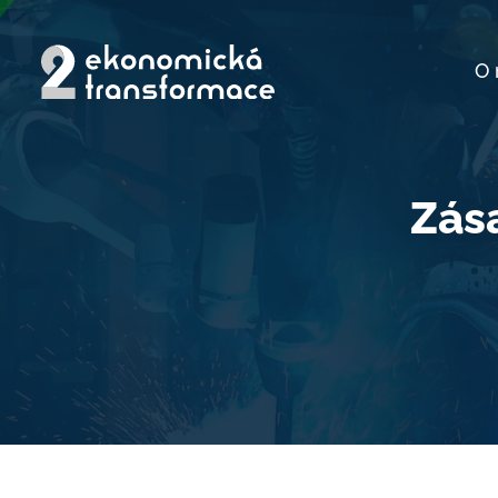
O 
Zás