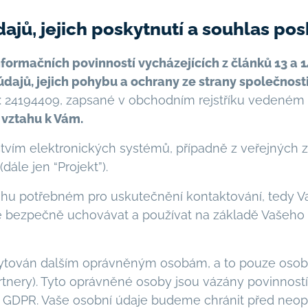
ů, jejich poskytnutí a souhlas posk
formačních povinností vycházejících z článků 13 a 
dajů, jejich
pohybu a ochrany ze strany společnosti
IČ: 24194409, zapsané v obchodním rejstříku veden
 vztahu k Vám.
tvím elektronických systémů, případně z veřejných z
ále jen “Projekt”).
hu potřebném pro uskutečnění kontaktování, tedy V
me bezpečně uchovávat a používat na základě Vašeho
ytován dalším oprávněným osobám, a to pouze osobá
tnery). Tyto oprávněné osoby jsou vázány povinnost
mi GDPR. Vaše osobní údaje budeme chránit před neo