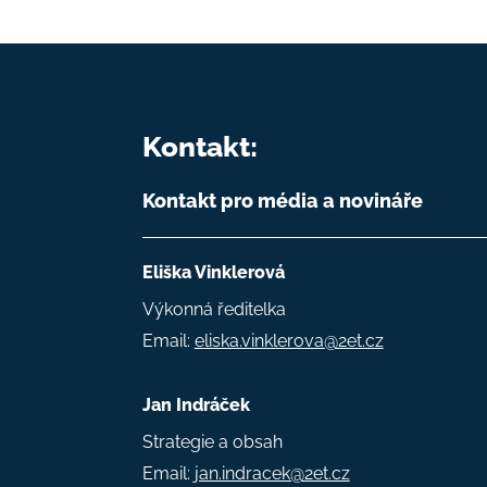
Kontakt:
Kontakt pro média a novináře
Eliška Vinklerová
Výkonná ředitelka
Email:
eliska.vinklerova@2et.cz
Jan Indráček
Strategie a obsah
Email:
jan.indracek@2et.cz