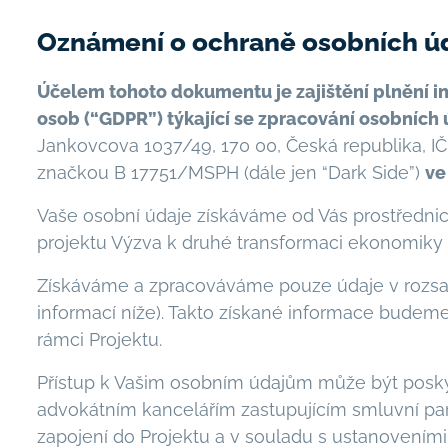
Oznámení o ochraně osobních údaj
Účelem tohoto dokumentu je zajištění plnění in
osob (“GDPR”) týkající se zpracování osobních ú
Jankovcova 1037/49, 170 00, Česká republika, 
značkou B 17751/MSPH (dále jen “Dark Side”)
ve
Vaše osobní údaje získáváme od Vás prostřednic
projektu Výzva k druhé transformaci ekonomiky (d
Získáváme a zpracováváme pouze údaje v rozsa
informací níže). Takto získané informace bude
rámci Projektu.
Přístup k Vašim osobním údajům může být posk
advokátním kancelářím zastupujícím smluvní par
zapojení do Projektu a v souladu s ustanovení