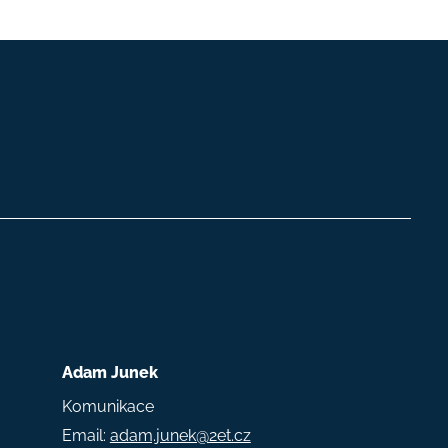
Adam Junek
Komunikace
Email:
adam.junek@2et.cz