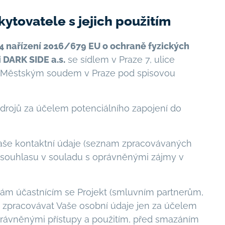
ytovatele s jejich použitím
14
nařízení 2016/679 EU o ochraně fyzických
 DARK SIDE a.s.
se sídlem v Praze 7, ulice
ém Městským soudem v Praze pod spisovou
drojů za účelem potenciálního zapojení do
aše kontaktní údaje (seznam zpracovávaných
 souhlasu v souladu s oprávněnými zájmy v
m účastnícím se Projekt (smluvním partnerům,
í zpracovávat Vaše osobní údaje jen za účelem
právněnými přístupy a použitím, před smazáním